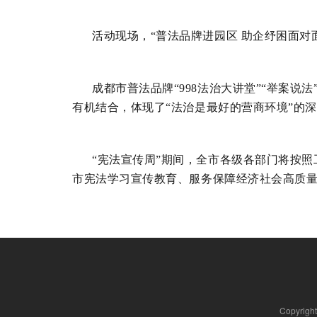
活动
现场，
“
普法品牌进园区
助企纾困面对
成都市普法品牌
“
998
法治大讲堂”“举案说法
有机结合，体现了
“
法治是最好的营商环境
”
的深
“宪法宣传周”期间，全市各级各部门将按
市
宪法学习宣传教育、服务保障经济社会高质
Copyrig