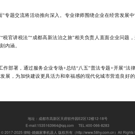
面
”
专题交流将活动
推
向
深入
。
专业律师
围绕企业在经营发展中
”“税官讲税法”“成都高新法治之旅”相关
负责人直面
企业
问题，
刻内涵。
照工作部署，通过服务企业专场
+
总结“八五”普法专题
+
开展“法
量发展
，为加快建设更具活力和幸福感的现代化城市营造良好
地址：成都市高新区天府软件园E2区12楼12-18号
E-mail:1535163964@qq.com TEL:400-066-8283
ht © 2017-2025 律蛙-婚姻家事机器人 版权所有（http://www.58hy.com.cn）All Rights R