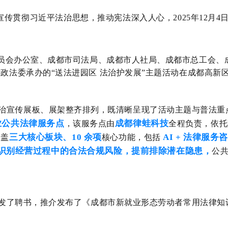
宣传贯彻习近平法治思想
，推动宪法
深入人心
，
2025
年
12
月
4
员会办公室、成都市司法局、成都市人社局、成都市总工会、
委政法委
承办的
“送
法进园区
法治护发展
”
主题活动
在成都高新
治宣传展板、展架整齐排列，既清晰呈现了活动主题与普法重
业公共法律服务点
成都律蛙科技
，该服务点由
全程负责，依托
三大核心板块、10 余项
AI + 法律服
涵盖
核心功能，包括
业识别经营过程中的合法合规风险，提前排除潜在隐患，
公
颁发了聘书，推介发布了《成都市新就业形态劳动者常用法律知