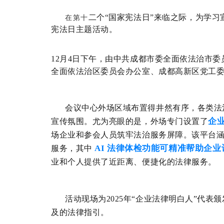
二
个
“
国家宪法日
”
来临之际，为
学习
在第十
宪法日
主题活动
。
12月4
日下午，由中共成都市委全面依法治市委
全面依法治区委员会办公室、
成都高新区党工
会议中心外场区域布置得井然有序，各类法
企
宣传氛围。尤为亮眼的是，外场专门设置了
场企业和参会人员筑牢法治服务屏障。该平台
AI 法律体检功能可精准帮助企
服务，其中
业和个人提供了近距离、便捷化的法律服务。
活动现场为
2025
年“企业
法律明白人
”代表
及的法律指引。