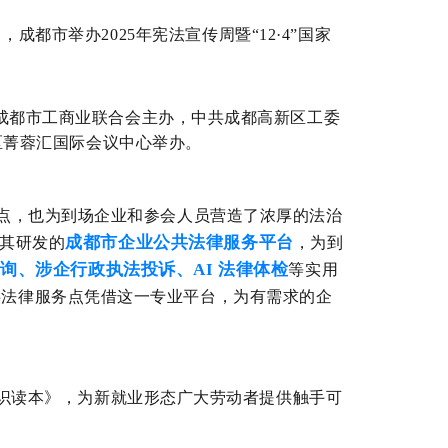
日，成都市
举办
2025
年宪法宣传周暨
“
12·4
”
国家
成都市工商业联合会主办，中共成都高新区工委
区菁蓉汇国际会议中心举办
。
点，也为到场企业和参会人员营造了浓厚的法治
成都市企业公共法律服务平台
其研发的
，为到
务咨询、涉企行政执法投诉、AI 法律体检
等实用
共法律
服
务点凭借这一专业平台，为有需求的企
识读本》，
为新就业形态广大劳动者提供触手可