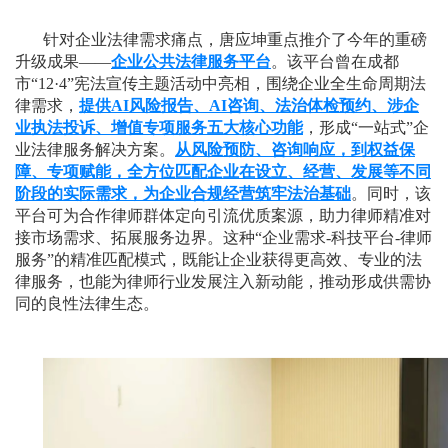
针对企业法律需求痛点，唐应坤重点推介了今年的重磅
升级成果——
企业公共法律服务平台
。该平台曾在成都
市“12·4”宪法宣传主题活动中亮相，围绕企业全生命周期法
律需求，
提供AI风险报告、AI咨询、法治体检预约、涉企
业执法投诉、增值专项服务五大核心功能
，形成“一站式”企
业法律服务解决方案。
从风险预防、咨询响应，到权益保
障、专项赋能，全方位匹配企业在设立、经营、发展等不同
阶段的实际需求，为企业合规经营筑牢法治基础
。同时，该
平台可为合作律师群体定向引流优质案源，助力律师精准对
接市场需求、拓展服务边界。这种“企业需求-科技平台-律师
服务”的精准匹配模式，既能让企业获得更高效、专业的法
律服务，也能为律师行业发展注入新动能，推动形成供需协
同的良性法律生态。