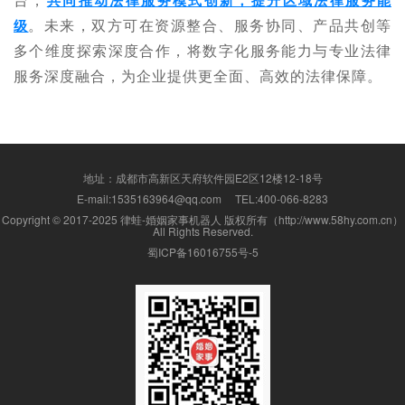
台，
共同推动法律服务模式创新，提升区域法律服务能
。未来，双方可在资源整合、服务协同、产品共创等
级
多个维度探索深度合作，将数字化服务能力与专业法律
服务深度融合，为企业提供更全面、高效的法律保障。
地址：成都市高新区天府软件园E2区12楼12-18号
E-mail:1535163964@qq.com TEL:400-066-8283
Copyright © 2017-2025 律蛙-婚姻家事机器人 版权所有（http://www.58hy.com.cn）
All Rights Reserved.
蜀ICP备16016755号-5